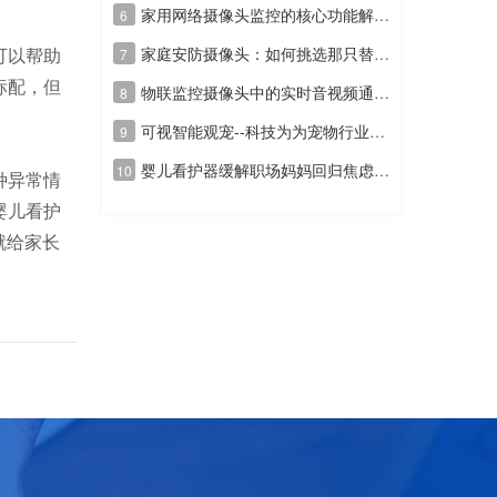
家用网络摄像头监控的核心功能解析和场景分析
6
可以帮助
家庭安防摄像头：如何挑选那只替你全天候“看家”的眼睛
7
标配，但
物联监控摄像头中的实时音视频通信技术：从基础能力到核心竞争力的演进
8
可视智能观宠--科技为为宠物行业“加码”，重塑人宠交互新维度
9
婴儿看护器缓解职场妈妈回归焦虑，TUTK助力宝宝实时看护
10
种异常情
婴儿看护
就给家长